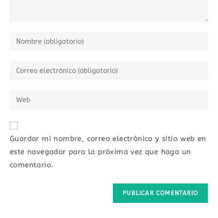
Introduce
tu
nombre
Introduce
o
tu
nombre
dirección
Introduce
de
de
la
usuario
correo
URL
para
electrónico
de
comentar
Guardar mi nombre, correo electrónico y sitio web en
para
tu
comentar
este navegador para la próxima vez que haga un
web
comentario.
(opcional)