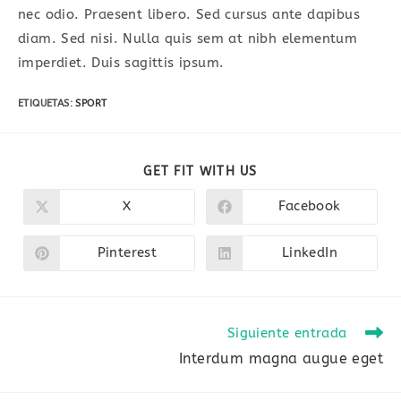
nec odio. Praesent libero. Sed cursus ante dapibus
diam. Sed nisi. Nulla quis sem at nibh elementum
imperdiet. Duis sagittis ipsum.
ETIQUETAS
:
SPORT
SHARE
GET FIT WITH US
THIS
CONTENT
X
Facebook
Opens
Opens
in
in
a
a
new
new
Pinterest
LinkedIn
Opens
Opens
window
window
in
in
a
a
new
new
window
window
Leer
Siguiente entrada
más
Interdum magna augue eget
artículos