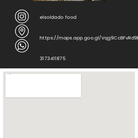
elsoldado food
https://maps.app.goo.gl/Vqg9CcBFvRd9
3173411875