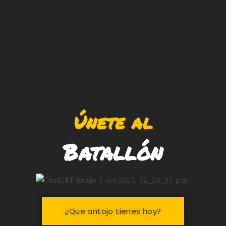
Únete al
Batallón
¿Que antojo tienes hoy?